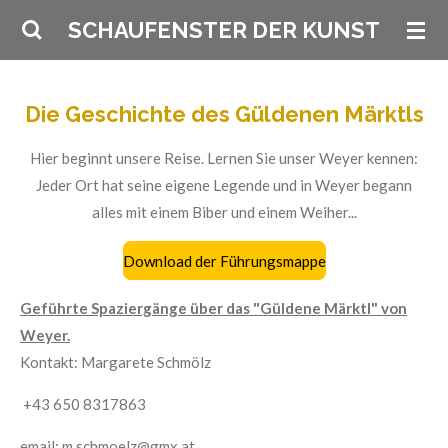
Zum
SCHAUFENSTER DER KUNST
Hauptinhalt
springen
Die Geschichte des Güldenen Märktls
Hier beginnt unsere Reise. Lernen Sie unser Weyer kennen:
Jeder Ort hat seine eigene Legende und in Weyer begann
alles mit einem Biber und einem Weiher...
Download der Führungsmappe
Geführte Spaziergänge über das "Güldene Märktl" von
Weyer.
Kontakt: Margarete Schmölz
+43 650 8317863
email: m.schmoelz@gmx.at